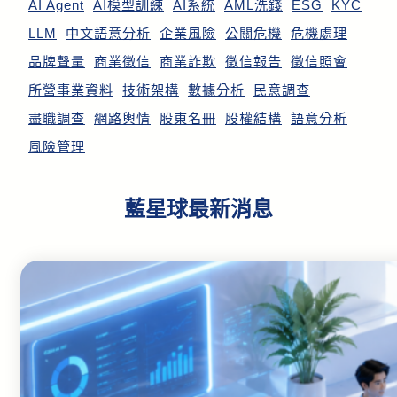
AI Agent
AI模型訓練
AI系統
AML洗錢
ESG
KYC
LLM
中文語意分析
企業風險
公關危機
危機處理
品牌聲量
商業徵信
商業詐欺
徵信報告
徵信照會
所營事業資料
技術架構
數據分析
民意調查
盡職調查
網路輿情
股東名冊
股權結構
語意分析
風險管理
藍星球最新消息