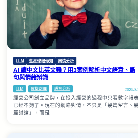
LLM
藍星球報你知
輿情分析
AI 讀中文比英文難？用3案例解析中文語意、斷
句與情緒辨識
LLM
危機處理
語意分析
2025/8/
經營公司創立品牌，在投入經營的過程中只看數字報
已經不夠了。現在的網路輿情，不只是「幾篇留言、
篇討論」，而是…