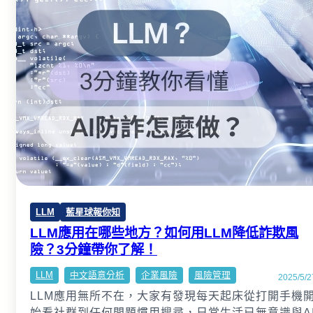
LLM
藍星球報你知
LLM應用在哪些地方？如何用LLM降低詐欺風
險？3分鐘帶你了解！
LLM
中文語意分析
企業風險
風險管理
2025/5/2
LLM應用無所不在，大家有發現每天起床從打開手機
始看社群到任何問題慣用搜尋，日常生活已無意識與A