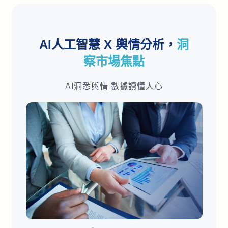
AI人工智慧 X 輿情分析，
洞
察市場焦點
AI洞悉輿情 數據讀懂人心