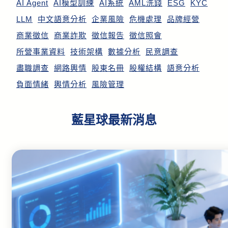
AI Agent
AI模型訓練
AI系統
AML洗錢
ESG
KYC
LLM
中文語意分析
企業風險
危機處理
品牌經營
商業徵信
商業詐欺
徵信報告
徵信照會
所營事業資料
技術架構
數據分析
民意調查
盡職調查
網路輿情
股東名冊
股權結構
語意分析
負面情緒
輿情分析
風險管理
藍星球最新消息