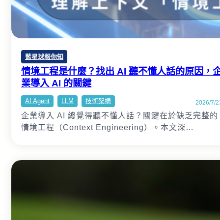
藍星球報你知
情境工程是什麼？找出 AI 聽不懂人話的原因，
業導入 AI 的關鍵
AI Agent
LLM
技術架構
2026/7/2
企業導入 AI 總覺得聽不懂人話？關鍵在於缺乏完整的
情境工程（Context Engineering）。本文深…